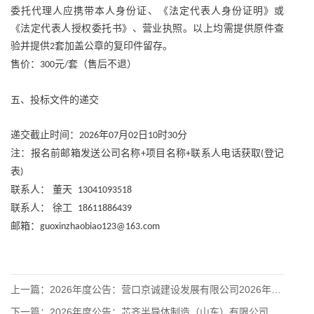
委托代理人应携带本人身份证、《法定代表人身份证明》或
《法定代表人授权委托书》、营业执照。以上均需提供原件查
验并提供
套加盖公章的复印件留存。
2
售价：
元
套（售后不退）
300
/
五、投标文件的递交
递交截止时间：
年
月
日
时
分
2026
07
02
10
30
注：报名前邮箱发送公司名称
项目名称
联系人电话获取
登记
+
+
(
表
)
联系人：
董天
13041093518
联系人：
徐工
18611886439
邮箱：
guoxinzhaobiao123@163.com
上一篇：
2026年度公告：营口京诚建设发展有限公司2026年沿海产业
下一篇：
2026年度公告：芯齐半导体制造（山东）有限公司功率半导体系