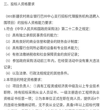
三、投标人资格要求
（
新疆农村商业银行巴州中心支行招标代理服务机构选聘入
001
围项目）的投标人资格能力要求：
符合《中华人民共和国政府采购法》第二十二条之规定：
1.
（
）具有独立承担民事责任的能力：
1
（
）具有良好的商业信誉和健全的财务会计制度：
2
（
）具有履行合同所必需的设备和专业技术能力；
3
（
）有依法缴纳税收和社会保障资金的良好记录；
4
（
）参加政府采购活动前三年内，在经营活动中没有重大违法
5
记录；
（
）以及法律、行政法规规定的其他条件。
6
本项目的特定资格要求：
2.
（
）项目负责人：①具有工程类或经济类中级及以上专业技术
1
职称、持有招标采购从业人员证书、一级注册造价工程师执业
资格证书任意一项；②为本单位正式在职在岗人员，提供近
个
6
月连续社保缴纳证明，无不良从业记录，具备
年以上招标代理
5