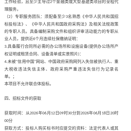
工作经验，且至少主导过
个金融类或大型基建类项目的全程代
2
理服务，
（
）专职服务团队：须配备至少
名熟悉《中华人民共和国招
2
3
标投标法》、《中华人民共和国政府采购法》及相关法规政策
的专职人员。具备编制采购文件和组织评审活动能力的专职从
业人员，提供近
个月连续社保缴纳证明：
6
具备履行合同所必需的办公场所和设施设备
提供办公场所产
3.
(
权证明或租赁合同、设备清单或实景照片
：
)
未被“信用中国”网站、中国政府采购网列入失信被执行人、重
4.
大税收违法失信主体、政府采购严重违法失信行为记录名
单。；
本项目不允许联合体投标。
四、招标文件的获取
获取时间：从
年
月
日
时
分到
年
月
日
时
2026
06
12
09
30
2026
06
18
20
分
00
获取方式：投标人购买标书时应提交的资料：法定代表人或其