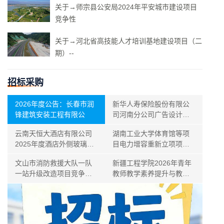
关于→师宗县公安局2024年平安城市建设项目
竞争性
关于→河北省高技能人才培训基地建设项目（二
期）--
招标采购
2026年度公告：长春市润
新华人寿保险股份有限公
锋建筑安装工程有限公
司河南分公司广告设计制
作类供
云南天恒大酒店有限公司
湖南工业大学体育馆等项
2025年度酒店外侧玻璃清
目电力增容重新立项项目
洗
竞争性
文山市消防救援大队一队
新疆工程学院2026年青年
一站升级改造项目竞争性
教师教学素养提升与教学
磋商公
创