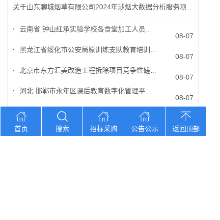
关于山东聊城烟草有限公司2024年涉烟大数据分析服务项目招标公告 山东省 2024-11-27 招标...
云南省 钟山红承实验学校各食堂加工人员劳务外包采购
08-07
黑龙江省绥化市公安局原训练支队教育培训期间餐食供应
08-07
北京市东方汇美改造工程拆除项目竞争性磋商公告
08-07
河北 邯郸市永年区课后教育数字化管理平台运维及运营
08-07
黑龙江省重点区域农作物种植结构变化遥感监测服务竞
08-07
首页
搜索
招标采购
公告公示
返回顶部
新疆策勒县新能源城乡客运发展建设项目
08-07
湖北省荆州市胜利街历史文化街区综合开发和利用项目（
08-07
西藏拉萨高新区热玛岗街道燃气管网全覆盖延伸项目建筑
08-07
江苏省东北部地区高纯石英原料矿勘查岩心钻探（202
08-07
云南省YNGH[2026]-0673 云南中医药