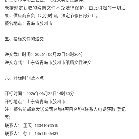
份证复印件加盖公章、代理人身份证原件。
未按规定获取的磋商文件不受法律保护，由此引起的一切后
果，供应商自负（北京时间，法定节假日除外）。
报名地点：青岛市胶州市
五、投标文件的递交
递交截止时间：
年
月
日
时
分
2026
06
22
14
30
递交方式：山东省青岛市胶州市纸质文件递交
六、开标时间及地点
开标时间：
年
月
日
时
分
2026
06
22
14
30
开标地点：山东省青岛市胶州市
注：报名前邮箱发送公司名称
项目名称
联系人电话获取
登记
+
+
(
表
)
联系人：
董天
13041093518
联系人：
徐工
18611886439