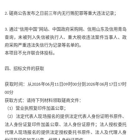
磋商公告发布之日前三年内无行贿犯罪等重大违法记录；
2.
通过“信用中国”网站、中国政府采购网、信用山东及信用青岛
3.
查询，未被列入失信被执行人、重大税收违法案件当事人、政
府采购严重违法失信行为记录等名单的。
本项目不允许联合体投标。
四、招标文件的获取
获取时间：从
年
月
日
时
分到
年
月
日
时
2026
06
11
09
00
2026
06
17
17
分
00
获取方式：请持下列材料领取磋商文件：
（
）营业执照复印件加盖公章；
1
（
）法定代表人现场报名的提供法定代表人身份证明书原件、
2
法人身份证复印件加盖公章、法人身份证原件；法人授权委托
代理人现场报名的提供法定授权委托书原件、法人及代理人身