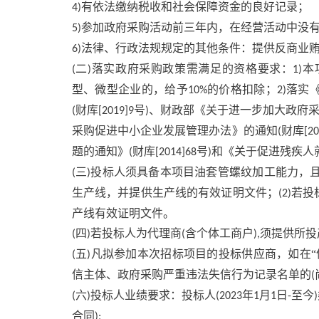
有依法缴纳税收和社会保障资金的良好记录；
4)
参加政府采购活动前三年内，在经营活动中没
5)
法律、行政法规规定的其他条件：提供反商业
6)
二
落实政府采购政策需满足的资格要求：
本
(
)
1)
型、微型企业的，给予
的价格扣除；
落实
10%
2)
财库
号
、财政部《关于进一步加大政府
(
[2019]9
)
采购促进中小企业发展管理办法》的通知
财库
(
[2
题的通知》
财库
号
和《关于促进残疾人
(
[2014]68
)
三
投标人须具备本项目油套管螺纹加工能力，
(
)
生产线，并提供生产线的有效证明文件；
若投
(2)
产线有效证明文件。
四
若投标人为代理商
含个体工商户
须提供所投
(
)
(
),
五
凡拟参加本次招标项目的投标供应商，如在“
(
)
信主体、政府采购严重违法失信行为记录名单的
(
六
投标人业绩要求：投标人
年
月
日
至今
(
)
(2023
1
1
-
)
合同
);