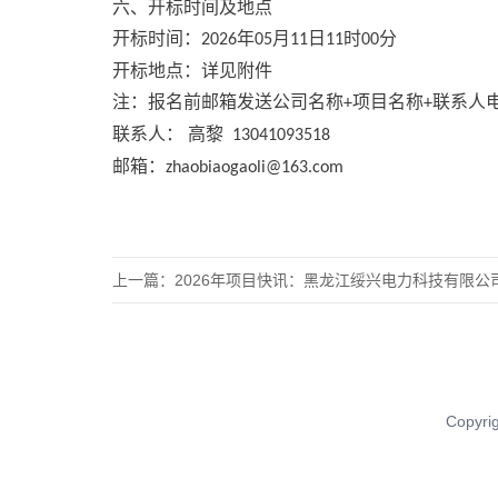
六、开标时间及地点
开标时间：
年
月
日
时
分
2026
05
11
11
00
开标地点：详见附件
注：报名前邮箱发送公司名称
项目名称
联系人
+
+
联系人：
高黎
13041093518
邮箱：
zhaobiaogaoli@163.com
上一篇：
2026年项目快讯：黑龙江绥兴电力科技有限公司肇东星
Copy