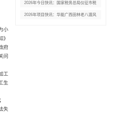
2026年今日快讯：国家税务总局仪征市税
2026年项目快讯：华能广西田林老八渡风
为小
知》
政府
关问
加工
工生
；
法失