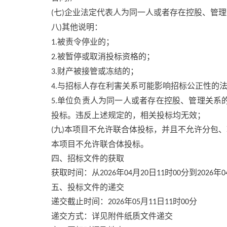
七
企业法定代表人为同一人或者存在控股、管理
(
)
八
其他说明：
)
被责令停业的；
1.
被暂停或取消投标资格的；
2.
财产被接管或冻结的；
3.
与招标人存在利害关系可能影响招标公正性的
4.
单位负责人为同一人或者存在控股、管理关系
5.
投标。违反上述规定的，相关投标均无效；
九
本项目不允许联合体投标，并且不允许分包、
(
)
本项目不允许联合体投标。
四、招标文件的获取
获取时间：从
年
月
日
时
分到
年
2026
04
20
11
00
2026
0
五、投标文件的递交
递交截止时间：
年
月
日
时
分
2026
05
11
11
00
递交方式：详见附件纸质文件递交