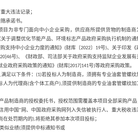
有重大违法记录；
贿赂承诺书。
项目为非专门面向中小企业采购，供应商所提供货物的制造商
《关于调整优化节能产品、环境标志产品政府采购执行机制的通
采购支持中小企业力度的通知》
财库〔
〕
号
、关于印发《
(
2022
19
)
号
、《财政部、司法部关于政府采购支持监狱企业发展有
020]46
)
就业政府采购政策的通知》
财库
号
等政府采购政策。
(
[2017]141
)
且满足以下条件：
若投标人为制造商，须拥有专业油套管螺纹
(1)
标人为代理商
含个体工商户
须提供制造商的专业油套管螺纹加
(
),
产品制造商的授权委托书，授权范围需覆盖本项目全部采购产品
信用中国”网、中国政府采购网列入失信被执行人、重大税收违
尚在处罚期内的
将拒绝其参加本次项目投标；
),
类似业绩
须提供中标通知书或
(