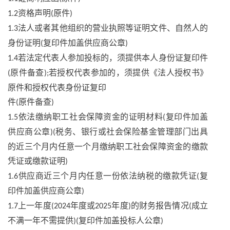
资格声明
原件
1.2
(
)
法人或者其他组织的营业执照等证明文件、自然人的
1.3
身份证明
复印件加盖供应商公章
(
)
若法定代表人参加投标的，须提供本人身份证复印件
1.4
原件备查
若授权代表参加的，须提供《法人授权书》
(
);
原件和授权代表身份证复印
件
原件备查
(
)
依法缴纳职工社会保障资金的证明材料
复印件加盖
1.5
(
供应商公章
税务、银行或社会保险基金管理部门出具
)(
的近三个月内任意一个月缴纳职工社会保障资金的缴款
凭证或缴款证明
)
供应商近三个月内任意一份依法纳税的缴款凭证
复
1.6
(
印件加盖供应商公章
)
上一年度
年度或
年度
的财务报告情况
成立
1.7
(2024
2025
)
(
不满一年不需提供
复印件加盖投标人公章
)(
)