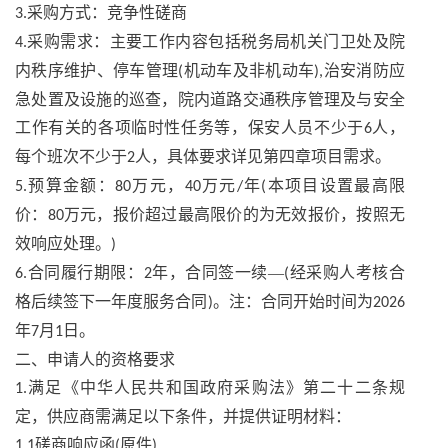
采购方式：竞争性磋商
3.
采购需求：主要工作内容包括税务局机关门卫处及院
4.
内秩序维护、停车管理
机动车及非机动车
治安消防应
(
),
急处置及设施的巡查，院内道路交通秩序管理及与安全
工作有关的各项临时性任务等，保安人员不少于
人，
6
每个班次不少于
人，具体要求详见第四章项目需求。
2
预算金额：
万元，
万元
年
本项目设置最高限
5.
80
40
/
(
价：
万元，报价超过最高限价的为无效报价，按照无
80
效响应处理。
)
合同履行期限：
年，合同签一续—
经采购人考核合
6.
2
(
格后续签下一年度服务合同
。注：合同开始时间为
)
2026
年
月
日。
7
1
二、申请人的资格要求
满足《中华人民共和国政府采购法》第二十二条规
1.
定，供应商需满足以下条件，并提供证明材料：
磋商响应函
原件
1.1
(
)