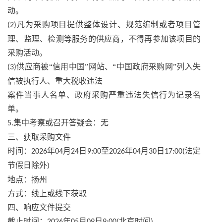
动。
凡为采购项目提供整体设计、规范编制或者项目管
(2)
理、监理、检测等服务的供应商，不得再参加该项目的
采购活动。
供应商被“信用中国”网站、“中国政府采购网”列入失
(3)
信被执行人、重大税收违法
案件当事人名单、政府采购严重违法失信行为记录名
单。
集中考察或召开答疑会：无
5.
三、获取采购文件
时间：
年
月
日
至
年
月
日
法定
2026
04
24
9:00
2026
04
30
17:00(
节假日除外
)
地点：扬州
方式：线上或线下获取
四、响应文件提交
截止时间：
年
月
日
北京时间