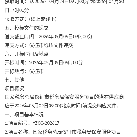
获取时间：从
年
月
日
时
分到
年
月
2026
04
24
09
00
2026
04
30
日
时
分
17
00
获取方式：
线上或线下
(
)
五、投标文件的递交
递交截止时间：
年
月
日
时
分
2026
05
09
09
00
递交方式：仪征市纸质文件递交
六、开标时间及地点
开标时间：
年
月
日
时
分
2026
05
09
09
00
开标地点：仪征市
七、其他
项目概况
国家税务总局仪征市税务局保安服务项目的潜在供应商
应于
年
月
日
北京时间
前提交响应文件。
2026
05
09
09:00(
)
一、项目基本情况
项目编号：
1.
YZCC-202617
项目名称：国家税务总局仪征市税务局保安服务项目
2.