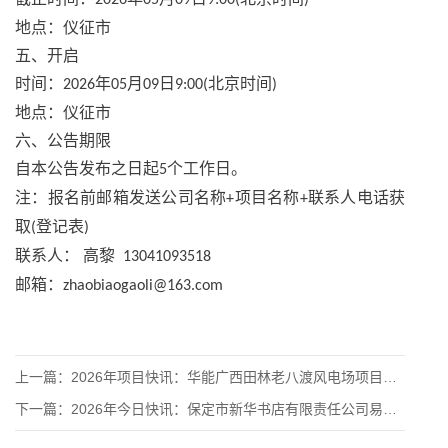
2026
05
09
9:00(
)
地点：仪征市
五、开启
时间：
年
月
日
北京时间
2026
05
09
9:00(
)
地点：仪征市
六、公告期限
自本公告发布之日起
个工作日。
5
注：报名前邮箱发送公司名称
项目名称
联系人电话获
+
+
取
登记表
(
)
联系人：
高黎
13041093518
邮箱：
zhaobiaogaoli@163.com
上一篇：
2026年项目快讯：华能广西田林老八渡风电场项目PC工程风力
下一篇：
2026年今日快讯：保定市新华书店有限责任公司易县分公司新建