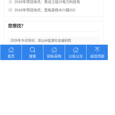
2026年项目快讯：黑龙江绥兴电力科技有
9
2026年项目快讯：宽甸县杨木川镇202
10
您想找？
2026年今日快讯：凉山州盐源社会福利院
2026年今日快讯：中国地质调查局西安地
首页
搜索
招标采购
公告公示
返回顶部
2026年今日快讯：保定市新华书店有限责
2026年今日快讯：国家税务总局仪征市税
2026年项目快讯：华能广西田林老八渡风
Copyright © 2012-2026 中招招标网 版权所有 网站备案号：
京
ICP备2023026371号-2