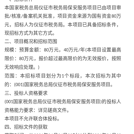
本国家税务总局仪征市税务局保安服务项目已由项目审
批
核准
备案机关批准，项目资金来源为国有资金
万
/
/
80
元，招标人为仪征市税务局。本项目已具备招标条件，
现招标方式为其它方式。
二、项目概况和招标范围
规模：预算金额：
万元，
万元
年
本项目设置最高
80
40
/
(
限价：
万元，报价超过最高限价的为无效报价，按照
80
无效响应处理。
)
范围：本招标项目划分为
个标段，本次招标为其中
1
的：
国家税务总局仪征市税务局保安服务项目。
(001)
三、投标人资格要求
国家税务总局仪征市税务局保安服务项目
的投标人
(001
)
资格能力要求：详见磋商文件。
本项目不允许联合体投标。
四、招标文件的获取