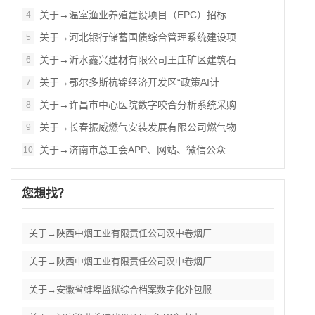
关于→温室渔业养殖建设项目（EPC）招标
4
关于→河北银行储蓄国债综合管理系统建设项
5
关于→沂水鑫兴建材有限公司王庄矿区建筑石
6
关于→鄂尔多斯杭锦经济开发区“政策AI计
7
关于→许昌市中心医院数字咬合分析系统采购
8
关于→长春振威燃气安装发展有限公司燃气物
9
关于→济南市总工会APP、网站、微信公众
10
您想找？
关于→陕西中烟工业有限责任公司汉中卷烟厂
关于→陕西中烟工业有限责任公司汉中卷烟厂
关于→安徽省蚌埠监狱综合档案数字化外包服