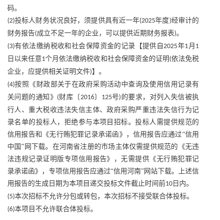
码。
投标人财务状况良好，须提供具有近一年
年度
经审计的
(2)
(2025
)
财务报告
成立不足一年的企业，可以提供近期财务报表
。
(
)
有依法缴纳税收和社会保障资金的记录【提供自
年
月
(3)
2025
1
1
日以来任意
个月依法缴纳税收和社会保障资金的证明
依法免税
1
(
企业，应提供相关证明文件
】。
)
按照《财政部关于在政府采购活动中查询及使用信用记录有
(4)
关问题的通知》
财库〔
〕
号
的要求，对列入失信被执
(
2016
125
)
行人、重大税收违法失信主体、政府采购严重违法失信行为记
录名单的投标人，拒绝参与本项目招标。投标人需提供规范的
信用报告和《无行贿犯罪记录承诺函》，信用报告应通过“信用
中国”网下载。在河南省注册的市场主体仅需提供规范的《无违
法违规记录证明版专项信用报告》，无需提供《无行贿犯罪记
录承诺函》，专项信用报告应通过“信用河南”网站下载。上述信
用报告的生成日期为本项目递交投标文件截止时间前
日内。
10
本次招标不允许分包或转包，本次招标不接受联合体投标。
(5)
本项目不允许联合体投标。
(6)