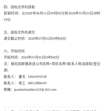
四、招标文件的获取
获取时间：从
年
月
日
时
分到
年
月
日
时
2026
06
11
09
00
2026
07
01
08
分
59
五、投标文件的递交
递交截止时间：
年
月
日
时
分
2026
07
01
09
00
六、开标时间
开标时间：
年
月
日
时
分
2026
07
01
09
00
注：报名前邮箱发送公司名称
项目名称
联系人电话获取
登记
+
+
(
表
)
联系人：
董天
13041093518
联系人：
徐工
18611886439
邮箱：
guoxinzhaobiao123@163.com