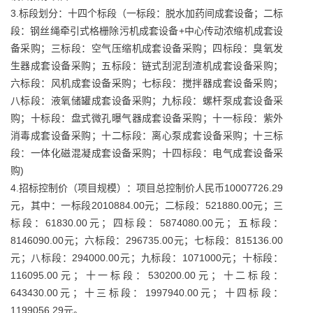
3.标段划分：十四个标段（一标段：脱水加药间成套设备；二标
段：钢丝绳牵引式格栅除污机成套设备+中心传动浓缩机成套设
备采购；三标段：空气压缩机成套设备采购；四标段：臭氧发
生器成套设备采购；五标段：链式刮泥刮渣机成套设备采购；
六标段：风机成套设备采购；七标段：搅拌器成套设备采购；
八标段：液氧储罐成套设备采购；九标段：螺杆泵成套设备采
购；十标段：盘式微孔曝气器成套设备采购；十一标段：紫外
消毒成套设备采购；十二标段：离心泵成套设备采购；十三标
段：一体化磁混凝成套设备采购；十四标段：电气成套设备采
购)
4.招标控制价（项目规模）：项目总控制价人民币10007726.29
元，其中：一标段2010884.00元；二标段：521880.00元；三
标段：61830.00元；四标段：5874080.00元；五标段：
8146090.00元；六标段：296735.00元；七标段：815136.00
元；八标段：294000.00元；九标段：1071000元；十标段：
116095.00元；十一标段：530200.00元；十二标段：
643430.00元；十三标段：1997940.00元；十四标段：
1199056.29元。