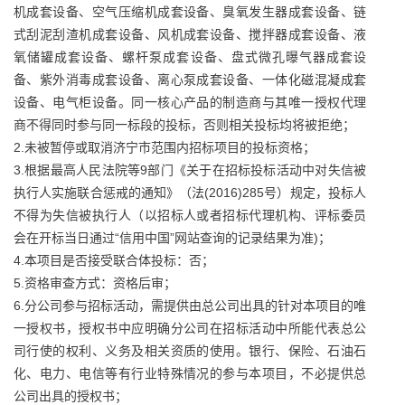
机成套设备、空气压缩机成套设备、臭氧发生器成套设备、链
式刮泥刮渣机成套设备、风机成套设备、搅拌器成套设备、液
氧储罐成套设备、螺杆泵成套设备、盘式微孔曝气器成套设
备、紫外消毒成套设备、离心泵成套设备、一体化磁混凝成套
设备、电气柜设备。同一核心产品的制造商与其唯一授权代理
商不得同时参与同一标段的投标，否则相关投标均将被拒绝；
2.未被暂停或取消济宁市范围内招标项目的投标资格；
3.根据最高人民法院等9部门《关于在招标投标活动中对失信被
执行人实施联合惩戒的通知》（法(2016)285号）规定，投标人
不得为失信被执行人（以招标人或者招标代理机构、评标委员
会在开标当日通过“信用中国”网站查询的记录结果为准)；
4.本项目是否接受联合体投标：否；
5.资格审查方式：资格后审；
6.分公司参与招标活动，需提供由总公司出具的针对本项目的唯
一授权书，授权书中应明确分公司在招标活动中所能代表总公
司行使的权利、义务及相关资质的使用。银行、保险、石油石
化、电力、电信等有行业特殊情况的参与本项目，不必提供总
公司出具的授权书；